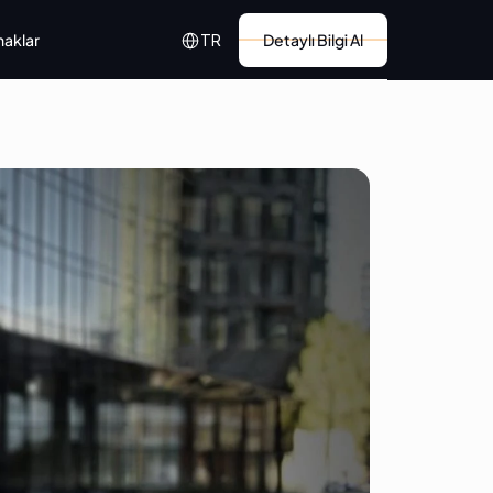
Select Language
naklar
Detaylı Bilgi Al
TR