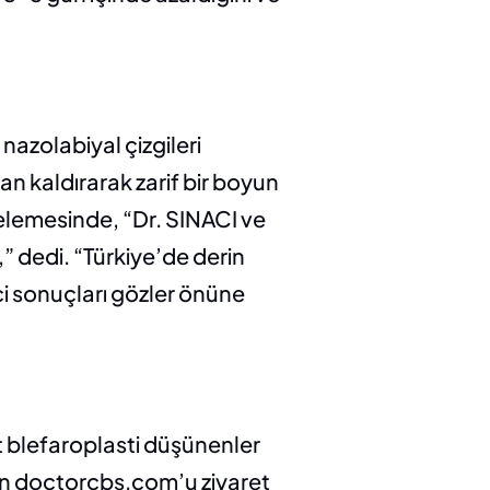
azolabiyal çizgileri 
 kaldırarak zarif bir boyun 
celemesinde, “Dr. SINACI ve 
 dedi. “Türkiye’de derin 
ci sonuçları gözler önüne 
t blefaroplasti düşünenler 
için doctorcbs.com’u ziyaret 