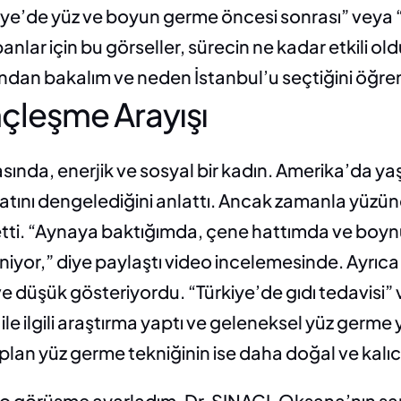
kiye’de yüz ve boyun germe öncesi sonrası” veya “İ
nlar için bu görseller, sürecin ne kadar etkili old
ndan bakalım ve neden İstanbul’u seçtiğini öğre
çleşme Arayışı
asında, enerjik ve sosyal bir kadın. Amerika’da yaş
ayatını dengelediğini anlattı. Ancak zamanla yüz
 etti. “Aynaya baktığımda, çene hattımda ve boyn
iyor,” diye paylaştı video incelemesinde. Ayrıca 
ve düşük gösteriyordu. “Türkiye’de gıdı tedavisi” v
 ile ilgili araştırma yaptı ve geleneksel yüz germe
lan yüz germe tekniğinin ise daha doğal ve kalıcı
deo görüşme ayarladım. Dr. SINACI, Oksana’nın sar