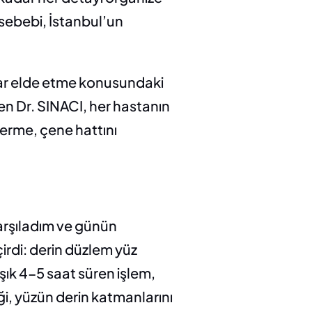
sebebi, İstanbul’un 
ar elde etme konusundaki 
n Dr. SINACI, her hastanın 
erme, çene hattını 
arşıladım ve günün 
rdi: derin düzlem yüz 
ık 4-5 saat süren işlem, 
ği, yüzün derin katmanlarını 