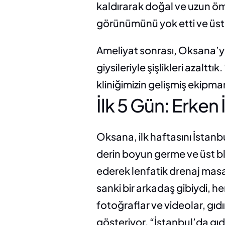
kaldırarak doğal ve uzun ömü
görünümünü yok etti ve üst b
Ameliyat sonrası, Oksana’yı
giysileriyle şişlikleri azaltt
kliniğimizin gelişmiş ekipm
İlk 5 Gün: Erken
Oksana, ilk haftasını İstanb
derin boyun germe ve üst bl
ederek lenfatik drenaj masa
sanki bir arkadaş gibiydi, h
fotoğraflar ve videolar, gıd
gösteriyor. “İstanbul’da gıdı 