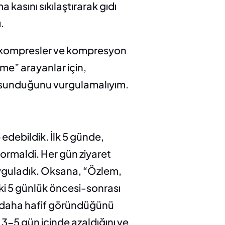
asını sıkılaştırarak gıdı 
.
k kompresler ve kompresyon 
şme” arayanlar için, 
eç sunduğunu vurgulamalıyım.
edebildik. İlk 5 günde, 
rmaldi. Her gün ziyaret 
uyguladık. Oksana, “Özlem, 
ki 5 günlük öncesi-sonrası 
ın daha hafif göründüğünü 
n 3-5 gün içinde azaldığını ve 