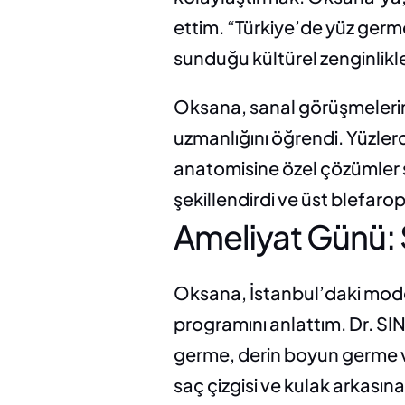
ettim. “Türkiye’de yüz germe
sunduğu kültürel zenginlikle
Oksana, sanal görüşmelerim
uzmanlığını öğrendi. Yüzler
anatomisine özel çözümler s
şekillendirdi ve üst blefaropl
Ameliyat Günü:
Oksana, İstanbul’daki moder
programını anlattım. Dr. SIN
germe, derin boyun germe ve
saç çizgisi ve kulak arkasına