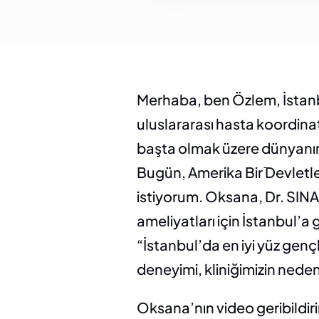
Merhaba, ben Özlem, İstanbul
uluslararası hasta koordina
başta olmak üzere dünyanın 
Bugün, Amerika Bir ֿDevletl
istiyorum. Oksana, Dr. SINAC
ameliyatları için İstanbul’a 
“İstanbul’da en iyi yüz genç
deneyimi, kliniğimizin neden 
Oksana’nın video geribildirim