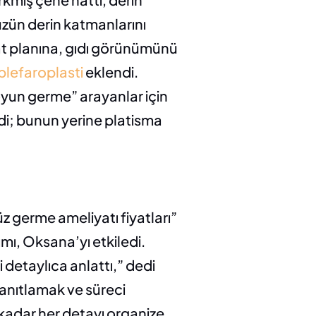
üzün derin katmanlarını 
t planına, gıdı görünümünü 
blefaroplasti
 eklendi. 
yun germe” arayanlar için 
; bunun yerine platisma 
z germe ameliyatı fiyatları” 
mı, Oksana’yı etkiledi. 
detaylıca anlattı,” dedi 
anıtlamak ve süreci 
adar her detayı organize 