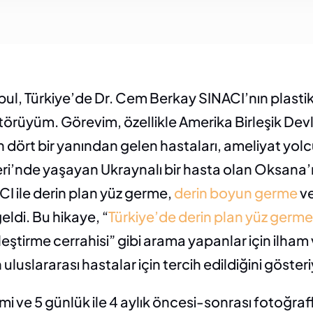
, Türkiye’de Dr. Cem Berkay SINACI’nın plastik ce
törüyüm. Görevim, özellikle Amerika Birleşik Devl
dört bir yanından gelen hastaları, ameliyat yol
eri’nde yaşayan Ukraynalı bir hasta olan Oksana’
I ile derin plan yüz germe, 
derin boyun germe
 v
geldi. Bu hikaye, “
Türkiye’de derin plan yüz germe
leştirme cerrahisi” gibi arama yapanlar için ilham 
uluslararası hastalar için tercih edildiğini gösteri
i ve 5 günlük ile 4 aylık öncesi-sonrası fotoğrafla