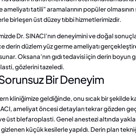
 ameliyatı tatili” aramalarının popüler olmasının 
rle birleşen üst düzey tıbbi hizmetlerimizdir.
izde Dr. SINACI’nın deneyimini ve doğal sonuçl
ce derin düzlem yüz germe ameliyatı gerçekleştire
unar. Oksana’nın gıdı tedavisi için derin boyun g
asti, gözlerini tazeledi.
 Sorunsuz Bir Deneyim
n kliniğimize geldiğinde, onu sıcak bir şekilde k
ACI, ameliyat öncesi detayları tekrar gözden geçi
 üst blefaroplasti. Genel anestezi altında yaklaş
 gizlenen küçük kesilerle yapıldı. Derin plan tekni