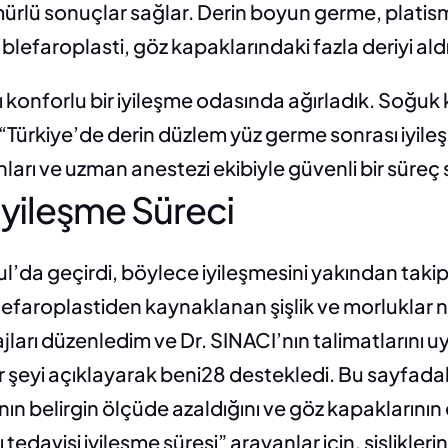
rlü sonuçlar sağlar. Derin boyun germe, platisma k
lefaroplasti, göz kapaklarındaki fazla deriyi aldı
 konforlu bir iyileşme odasında ağırladık. Soğu
ık. “Türkiye’de derin düzlem yüz germe sonrası iyile
anları ve uzman anestezi ekibiyle güvenli bir sür
 İyileşme Süreci
ul’da geçirdi, böylece iyileşmesini yakından takip 
efaroplastiden kaynaklanan şişlik ve morluklar no
jları düzenledim ve Dr. SINACI’nın talimatlarını 
er şeyi açıklayarak beni28 destekledi. Bu sayfada
ının belirgin ölçüde azaldığını ve göz kapakların
tedavisi iyileşme süresi” arayanlar için, şişlikleri