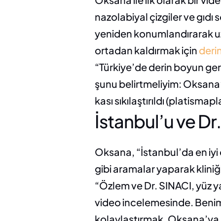
nazolabiyal çizgiler ve gıdı
yeniden konumlandırarak uz
ortadan kaldırmak için 
deri
“Türkiye’de derin boyun ger
şunu belirtmeliyim: Oksana
kası sıkılaştırıldı (platismapl
İstanbul’u ve D
Oksana, “İstanbul’da en iyi 
gibi aramalar yaparak kliniği
“Özlem ve Dr. SINACI, yüz ya
video incelemesinde. Benim 
kolaylaştırmak. Oksana’ya, 