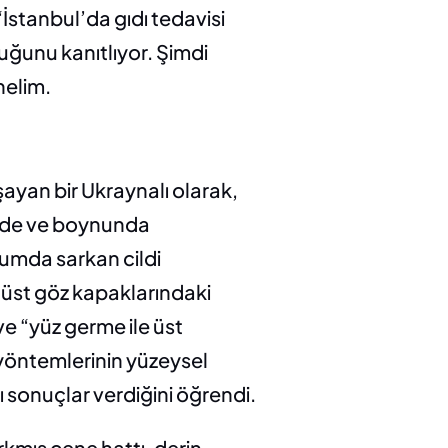
stanbul’da gıdı tedavisi 
uğunu kanıtlıyor. Şimdi 
nelim.
ayan bir Ukraynalı olarak, 
ünde ve boynunda 
umda sarkan cildi 
üst göz kapaklarındaki 
e “yüz germe ile üst 
 yöntemlerinin yüzeysel 
 sonuçlar verdiğini öğrendi.
kmış çene hattı, derin 