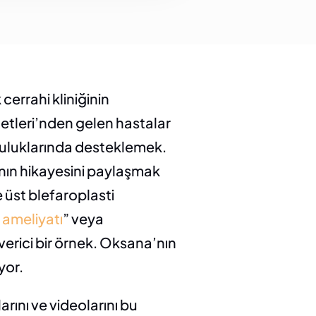
rrahi kliniğinin 
etleri’nden gelen hastalar 
culuklarında desteklemek. 
nın hikayesini paylaşmak 
e üst blefaroplasti 
 ameliyatı
” veya 
verici bir örnek. Oksana’nın 
yor.
rını ve videolarını bu 