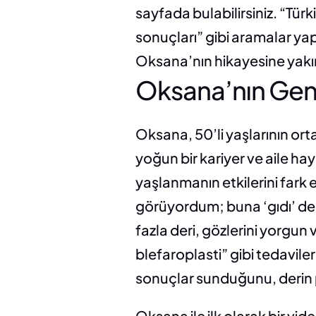
sayfada bulabilirsiniz. “Tür
sonuçları” gibi aramalar yapa
Oksana’nın hikayesine yakı
Oksana’nın Gen
Oksana, 50’li yaşlarının ort
yoğun bir kariyer ve aile h
yaşlanmanın etkilerini fark
görüyordum; buna ‘gıdı’ den
fazla deri, gözlerini yorgun 
blefaroplasti” gibi tedaviler
sonuçlar sunduğunu, derin p
Oksana ile ilk olarak bir vi