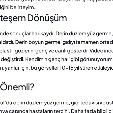
iğini belirteyim.
uhteşem Dönüşüm
nde sonuçlar harikaydı. Derin düzlem yüz germe, n
ldırdı. Derin boyun germe, gıdıyı tamamen ortadan
plasti, gözlerini genç ve canlı gösterdi. Video in
değiştirdi. Kendimin genç hali gibi görünüyorum,”
ayanlar için, bu görseller 10-15 yıl süren etkileyi
n Önemli?
ul’da derin düzlem yüz germe, gıdı tedavisi ve üs
dünya çapında hastaların tercihi. Daha fazla bilgi 