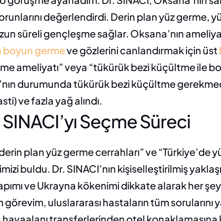
 sorunlarını değerlendirdi. Derin plan yüz germe, y
un süreli gençleşme sağlar. Oksana’nın ameliya
n boyun germe 
ve gözlerini canlandırmak için üst 
me ameliyatı” veya “tükürük bezi küçültme ile bo
’nın durumunda tükürük bezi küçültme gerekmedi
asti) ve fazla yağ alındı.
r. SINACI’yı Seçme Süreci
derin plan yüz germe cerrahları” ve “Türkiye’de yü
mizi buldu. Dr. SINACI’nın kişiselleştirilmiş yaklaşı
pımı ve Ukrayna kökenimi dikkate alarak her şeyi 
görevim, uluslararası hastaların tüm sorularını y
havaalanı transferlerinden otel konaklamasına k