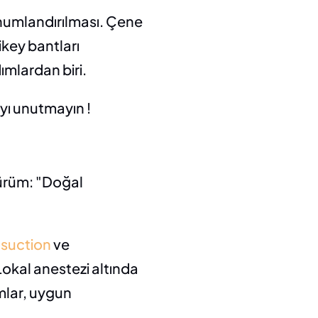
numlandırılması. Çene 
key bantları 
ımlardan biri.
ayı unutmayın !
ürüm: "Doğal 
osuction
 ve 
Lokal anestezi altında 
mlar, uygun 