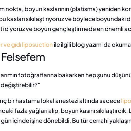
im nokta, boyun kaslarının (platisma) yeniden ko
 bu kasları sıkılaştırıyoruz ve böylece boyundaki di
sti diyoruz ve boyun gençleştirmede en önemli ad
 ve gıdı liposuction
 ile ilgili blog yazımı da okum
 Felsefem
larımın fotoğraflarına bakarken hep şunu düşün
eğiştirebilir?" 
ç bir hastama lokal anestezi altında sadece 
lip
ki fazla yağları alıp, boyun kasını sıkılaştırdık. 
gün içinde işine dönebildi. Bu tür cerrahi yaklaşı