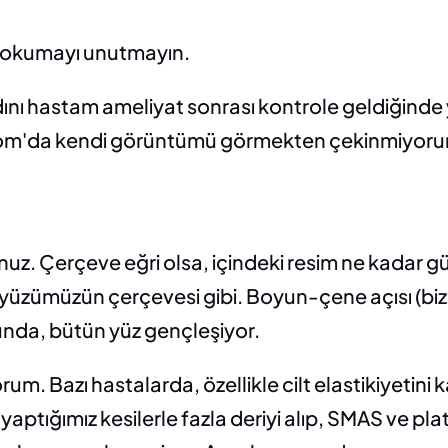
 da okumayı unutmayın. 
dını hastam ameliyat sonrası kontrole geldiğinde 
a zoom'da kendi görüntümü görmekten çekinmiyor
uz. Çerçeve eğri olsa, içindeki resim ne kadar güz
a yüzümüzün çerçevesi gibi. Boyun-çene açısı (bi
ğunda, bütün yüz gençleşiyor.
rum. Bazı hastalarda, özellikle cilt elastikiyetini 
yaptığımız kesilerle fazla deriyi alıp, SMAS ve pla