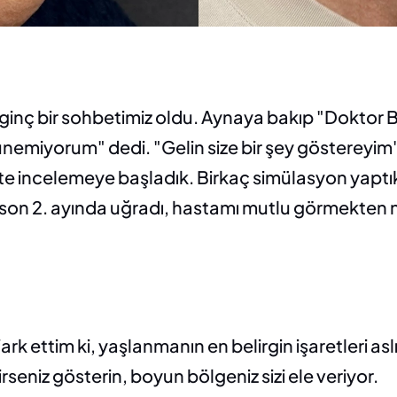
lginç bir sohbetimiz oldu. Aynaya bakıp "Doktor 
nemiyorum" dedi. "Gelin size bir şey göstereyim"
ikte incelemeye başladık. Birkaç simülasyon yaptı
 son 2. ayında uğradı, hastamı mutlu görmekten ne
ark ettim ki, yaşlanmanın en belirgin işaretleri 
rseniz gösterin, boyun bölgeniz sizi ele veriyor.