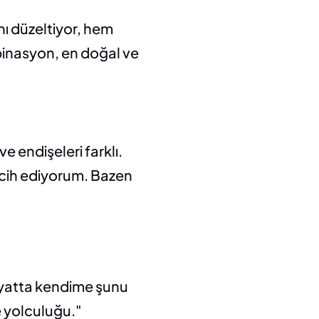
ı düzeltiyor, hem 
binasyon, en doğal ve 
 endişeleri farklı. 
rcih ediyorum. Bazen 
yatta kendime şunu 
e yolculuğu."