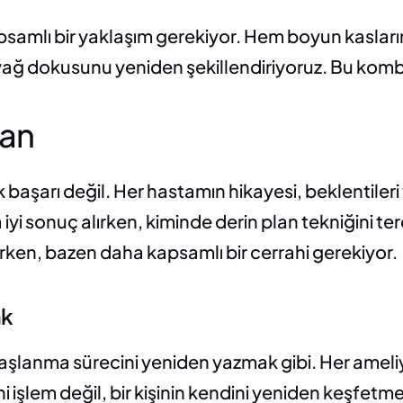
psamlı bir yaklaşım gerekiyor. Hem boyun kasların
e yağ dokusunu yeniden şekillendiriyoruz. Bu kom
lan
aşarı değil. Her hastamın hikayesi, beklentileri ve
i sonuç alırken, kiminde derin plan tekniğini te
urken, bazen daha kapsamlı bir cerrahi gerekiyor.
ak
aşlanma sürecini yeniden yazmak gibi. Her ameli
i işlem değil, bir kişinin kendini yeniden keşfetm