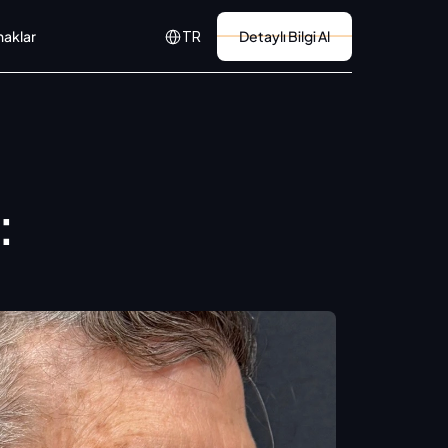
Select Language
naklar
Detaylı Bilgi Al
TR
 