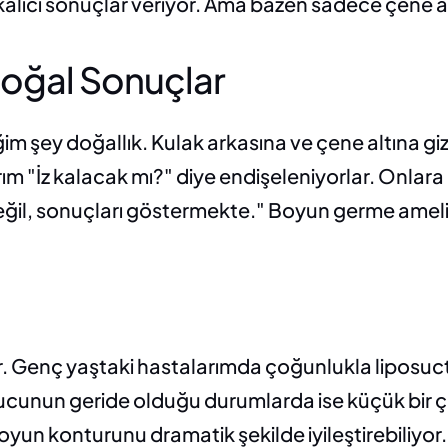
kalıcı sonuçlar veriyor. Ama bazen sadece çene al
Doğal Sonuçlar
m şey doğallık. Kulak arkasına ve çene altına gi
ım "İz kalacak mı?" diye endişeleniyorlar. Onlara 
değil, sonuçları göstermekte." Boyun germe ameliya
r. Genç yaştaki hastalarımda çoğunlukla liposuct
cunun geride olduğu durumlarda ise küçük bir çe
oyun konturunu dramatik şekilde iyileştirebiliyor.