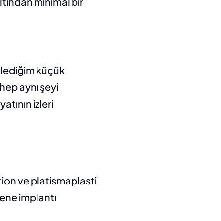
tından minimal bir 
zlediğim küçük 
hep aynı şeyi 
tının izleri 
ion ve platismaplasti 
ne implantı 