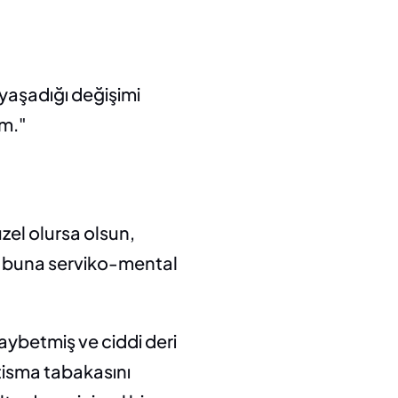
yaşadığı değişimi 
um."
el olursa olsun, 
z buna serviko-mental 
kaybetmiş ve ciddi deri 
tisma tabakasını 