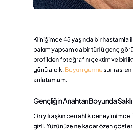
Kliniğimde 45 yaşında bir hastamla i
bakım yapsam da bir türlü genç görü
profilden fotoğrafını çektim ve birl
günü aldık. 
Boyun germe
 sonrası en
anlatamam.
Gençliğin Anahtarı Boyunda Saklı
On yılı aşkın cerrahlık deneyimimde f
gizli. Yüzünüze ne kadar özen gösteri