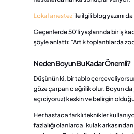
Lokal anestezi
 ile ilgili blog yazımı
Geçenlerde 50'li yaşlarında bir iş ka
şöyle anlattı: "Artık toplantılard
Neden Boyun Bu Kadar Önemli?
Düşünün ki, bir tablo çerçeveliyorsun
göze çarpan o eğrilik olur. Boyun d
açı diyoruz) keskin ve belirgin oldu
Her hastada farklı teknikler kullanıyo
fazlalığı olanlarda, kulak arkasından 