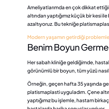
Ameliyatlarımda en çok dikkat ettiğ
altından yaptığımız küçük bir kesi ile
azaltıyoruz. Bu tekniğe platismapla
Modern yaşamın getirdiği problemler
Benim Boyun Germe
Her sabah kliniğe geldiğimde, hasta
görünümlü bir boyun, tüm yüzü nasıl d
Örneğin, geçen hafta 35 yaşında gen
platismaplasti uyguladım. Çene altında
yaptığımız bu işlemle, hastam birkaç 
hastalarda harika sonuçlar veriyor.