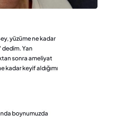
Bey, yüzüme ne kadar 
 dedim. Yan 
ktan sonra ameliyat 
 kadar keyif aldığımı 
aslında boynumuzda 