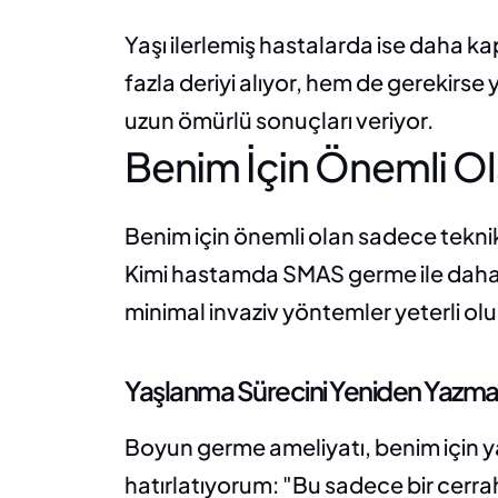
Yaşı ilerlemiş hastalarda ise daha ka
fazla deriyi alıyor, hem de gerekirs
uzun ömürlü sonuçları veriyor.
Benim İçin Önemli O
Benim için önemli olan sadece teknik b
Kimi hastamda SMAS germe ile daha iy
minimal invaziv yöntemler yeterli ol
Yaşlanma Sürecini Yeniden Yazm
Boyun germe ameliyatı, benim için y
hatırlatıyorum: "Bu sadece bir cerrah