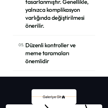
tasarlanmıştır. Genellikle, 
yalnızca komplikasyon 
varlığında değiştirilmesi 
önerilir.
Düzenli kontroller ve 
05.
meme taramaları 
önemlidir
Öncesi & Sonrası Fotoğraf Galerisi
Galeriye Git