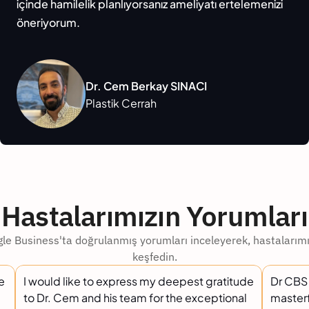
içinde hamilelik planlıyorsanız ameliyatı ertelemenizi 
öneriyorum.
Dr. Cem Berkay SINACI
Plastik Cerrah
Hastalarımızın Yorumları
gle Business'ta doğrulanmış yorumları inceleyerek, hastalarımı
keşfedin.
le
I would like to express my deepest gratitude
Dr CBS 
to Dr. Cem and his team for the exceptional
master