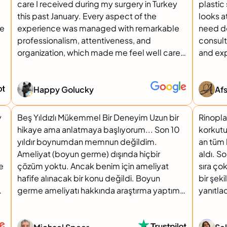
care I received during my surgery in Turkey
plastic surge
this past January. Every aspect of the
looks a
ne
experience was managed with remarkable
need do
professionalism, attentiveness, and
consult
organization, which made me feel well cared
and expe
for from the very beginning. Ozlem was
meticul
outstanding throughout the entire process.
with pass
She was thorough, attentive, and
did for 
Happy Golucky
Af
consistently responsive, ensuring that I was
whole team
never left uncertain about what to expect. I
above a
y
Beş Yıldızlı Mükemmel Bir Deneyim Uzun bir
Rinopla
was always given clear guidance regarding
can no
hikaye ama anlatmaya başlıyorum... Son 10
korkutu
where I needed to be, when things would
yıldır boynumdan memnun değildim.
an tüm 
take place, and how each part of the
Ameliyat (boyun germe) dışında hiçbir
aldı. S
process would unfold. That level of
e
çözüm yoktu. Ancak benim için ameliyat
sıra çok
communication and support was invaluable.
hafife alınacak bir konu değildi. Boyun
bir şeki
The hotel accommodations were also
d
germe ameliyatı hakkında araştırma yaptım
yanıtla
excellent. The hotel was clean, comfortable,
,
ve eşimin de teşvikiyle ilerleme kararı aldım.
hissett
s
and welcoming, which made our stay all the
Yine de içimde birçok belirsizlik vardı. Bu
sakin v
more enjoyable and contributed positively
yüzden ameliyatı yapacak olağanüstü itibara
Bu yolc