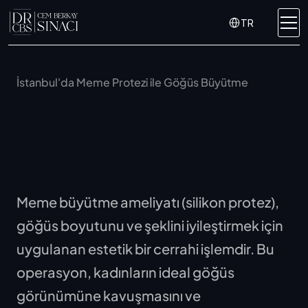
Select Language
TR
İstanbul'da Meme Protezi ile Göğüs Büyütme
Meme Büyütme ve 
Silikon Protez 
Ameliyatı
Meme büyütme ameliyatı (silikon protez), 
göğüs boyutunu ve şeklini iyileştirmek için 
uygulanan estetik bir cerrahi işlemdir. Bu 
operasyon, kadınların ideal göğüs 
görünümüne kavuşmasını ve 