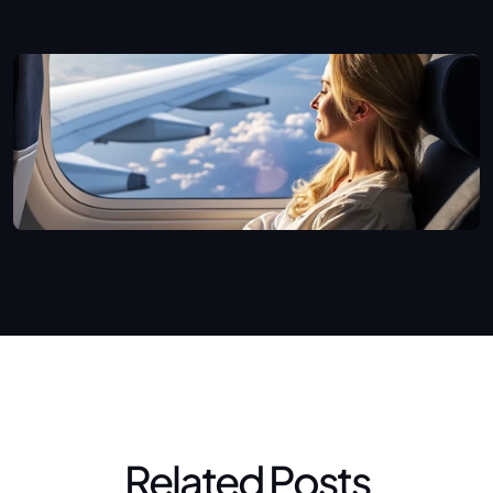
😀
e
e
at
!
e
l
Related Posts