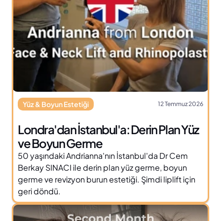
Yüz & Boyun Estetiği
12 Temmuz 2026
Londra'dan İstanbul'a: Derin Plan Yüz 
ve Boyun Germe
50 yaşındaki Andrianna'nın İstanbul'da Dr Cem 
Berkay SINACI ile derin plan yüz germe, boyun 
germe ve revizyon burun estetiği. Şimdi liplift için 
geri döndü. 