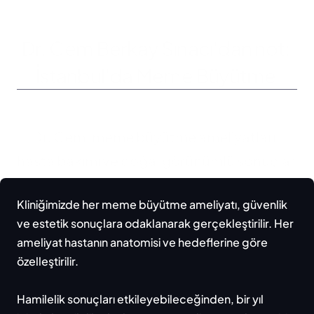
Dr. Cem Berkay Sınacı'dan not: 
İstanbul'da Meme Büyütme 
Ameliyatı
Dr. Cem, meme büyütme ameliyatları, 
hasta bakımı ve doğal görünümlü sonuçlar 
hakkında bilgi veriyor.
Kliniğimizde her meme büyütme ameliyatı, güvenlik 
ve estetik sonuçlara odaklanarak gerçekleştirilir. Her 
ameliyat hastanın anatomisi ve hedeflerine göre 
özelleştirilir.

Hamilelik sonuçları etkileyebileceğinden, bir yıl 