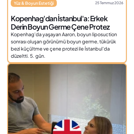
Yüz & Boyun Estetiği
25 Temmuz 2026
Kopenhag'dan İstanbul'a: Erkek 
Derin Boyun Germe Çene Protez
Kopenhag'da yaşayan Aaron, boyun liposuction 
sonrası oluşan görünümü boyun germe, tükürük 
bezi küçültme ve çene protezi ile İstanbul'da 
düzeltti. 5. gün.