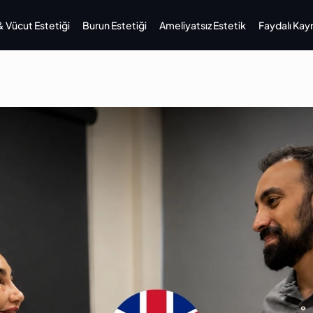
Vücut Estetiği
Burun Estetiği
Ameliyatsız Estetik
Faydalı Kay