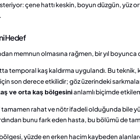
gösteriyor: çene hattı keskin, boyun düzgün, yüz 
.
ni Hedef
ından memnun olmasına rağmen, bir yıl boyunca dik
atta temporal kaş kaldırma uygulandı. Bu teknik, 
in son derece etkilidir; göz üzerindeki sarkmaları
 anlamlı biçimde etkile
kaş ve orta kaş bölgesini
i tamamen rahat ve nötr ifadeli olduğunda bile yüze 
n ardından bunu fark eden hasta, bu bölümü de ta
bölgesi, yüzde en erken hacim kaybeden alanlarda