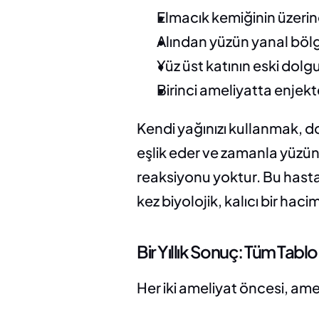
Elmacık kemiğinin üzerin
Alından yüzün yanal bölg
Yüz üst katının eski dolg
Birinci ameliyatta enjekt
Kendi yağınızı kullanmak, d
eşlik eder ve zamanla yüzün
reaksiyonu yoktur. Bu hasta,
kez biyolojik, kalıcı bir haci
Bir Yıllık Sonuç: Tüm Tablo
Her iki ameliyat öncesi, ame