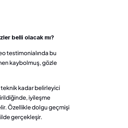
izler belli olacak mı?
deo testimonialında bu 
amen kaybolmuş, gözle 
eknik kadar belirleyici 
rildiğinde, iyileşme 
r. Özellikle dolgu geçmişi 
ilde gerçekleşir.