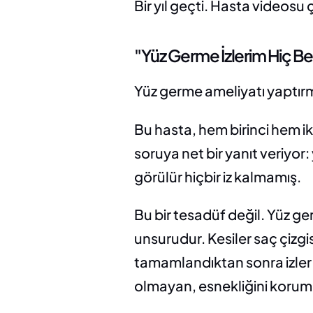
Bir yıl geçti. Hasta videosu 
"Yüz Germe İzlerim Hiç Be
Yüz germe ameliyatı yaptırm
Bu hasta, hem birinci hem ik
soruya net bir yanıt veriyo
görülür hiçbir iz kalmamış.
Bu bir tesadüf değil. Yüz ge
unsurudur. Kesiler saç çizgis
tamamlandıktan sonra izler d
olmayan, esnekliğini korumuş