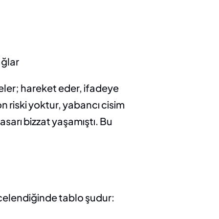
ağlar
ler; hareket eder, ifadeye 
riski yoktur, yabancı cisim 
sarı bizzat yaşamıştı. Bu 
incelendiğinde tablo şudur: