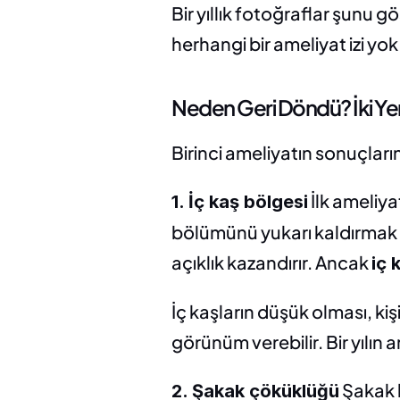
Bir yıllık fotoğraflar şunu 
herhangi bir ameliyat izi yok
Neden Geri Döndü? İki Ye
Birinci ameliyatın sonuçlar
 İlk ameliy
1. İç kaş bölgesi
bölümünü yukarı kaldırmak iç
açıklık kazandırır. Ancak 
iç 
İç kaşların düşük olması, kiş
görünüm verebilir. Bir yılı
 Şakak 
2. Şakak çöküklüğü