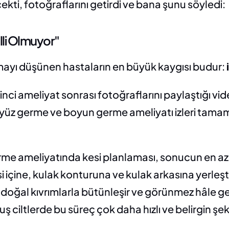
çekti, fotoğraflarını getirdi ve bana şunu söyledi:
lli Olmuyor"
ayı düşünen hastaların en büyük kaygısı budur: 
inci ameliyat sonrası fotoğraflarını paylaştığı vi
r: yüz germe ve boyun germe ameliyatı izleri tam
rme ameliyatında kesi planlaması, sonucun en az t
i içine, kulak konturuna ve kulak arkasına yerleşti
oğal kıvrımlarla bütünleşir ve görünmez hâle geli
 ciltlerde bu süreç çok daha hızlı ve belirgin şek