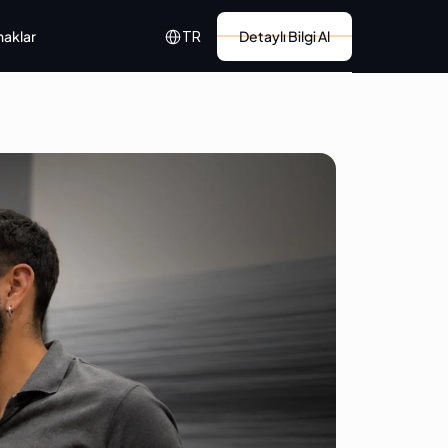
Select Language
naklar
Detaylı Bilgi Al
TR