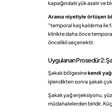
kapağındaki yük azalır ve b
Arama niyetiyle örtüşen bi
"temporal kaş kaldırma ile f
klinikte daha önce temporal 
öncelikli seçenektir.
Uygulanan Prosedür 2: Ş
Şakak bölgesine 
kendi yağ
işlendikten sonra şakak çuk
Şakak yağ enjeksiyonu, yüz 
müdahalelerden biridir. Küç