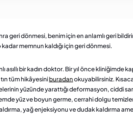
a geri dönmesi, benim için en anlamlı geri bildirim
 kadar memnun kaldığı için geri dönmesi.
 asıllı bir kadın doktor. Bir yıl önce kliniğimde k
tın tüm hikâyesini 
buradan
 okuyabilirsiniz. Kısa
elerinin yüzünde yarattığı deformasyon, ciddi sa
emde yüz ve boyun germe, cerrahi dolgu temizleme
ldırma, yağ enjeksiyonu ve dudak kaldırma ameli