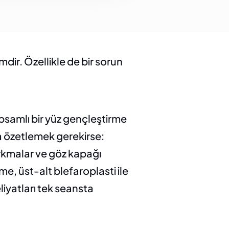
dir. Özellikle de bir sorun 
apsamlı bir yüz gençleştirme 
ca özetlemek gerekirse: 
rkmalar ve göz kapağı 
, üst-alt blefaroplasti ile 
yatları tek seansta 