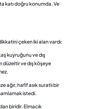
orta katı doğru konumda. Ve 
katini çeken iki alan vardı:
kaş kuyruğunu ve dış 
 düzeltir ve dış köşeye 
mez.
ağır, hafif asık suratlı bir 
mamlamak istedi.
n biridir. Elmacık 