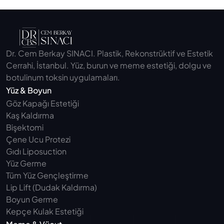
Dr. Cem Berkay SINACI. Plastik, Rekonstrüktif ve Estetik 
Cerrahi, İstanbul. Yüz, burun ve meme estetiği, dolgu ve 
botulinum toksin uygulamaları.
Yüz & Boyun
Göz Kapağı Estetiği
Kaş Kaldırma
Bişektomi
Çene Ucu Protezi
Gıdı Liposuction
Yüz Germe
Tüm Yüz Gençleştirme
Lip Lift (Dudak Kaldırma)
Boyun Germe
Kepçe Kulak Estetiği