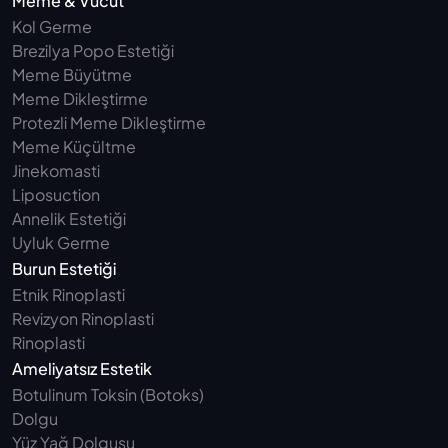
Meme & Vücut
Kol Germe
Brezilya Popo Estetiği
Meme Büyütme
Meme Dikleştirme
Protezli Meme Dikleştirme
Meme Küçültme
Jinekomasti
Liposuction
Annelik Estetiği
Uyluk Germe 
Burun Estetiği
Etnik Rinoplasti
Revizyon Rinoplasti
Rinoplasti
Ameliyatsız Estetik
Botulinum Toksin (Botoks)
Dolgu
Yüz Yağ Dolgusu