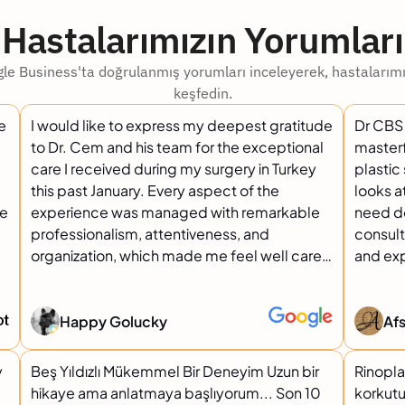
Hastalarımızın Yorumları
gle Business'ta doğrulanmış yorumları inceleyerek, hastalarımı
keşfedin.
le
I would like to express my deepest gratitude
Dr CBS 
to Dr. Cem and his team for the exceptional
master
care I received during my surgery in Turkey
plastic surge
this past January. Every aspect of the
looks a
ne
experience was managed with remarkable
need do
professionalism, attentiveness, and
consult
organization, which made me feel well cared
and expe
for from the very beginning. Ozlem was
meticul
outstanding throughout the entire process.
with pass
She was thorough, attentive, and
did for 
Happy Golucky
Af
consistently responsive, ensuring that I was
whole team
never left uncertain about what to expect. I
above a
y
Beş Yıldızlı Mükemmel Bir Deneyim Uzun bir
Rinopla
was always given clear guidance regarding
can no
hikaye ama anlatmaya başlıyorum... Son 10
korkutu